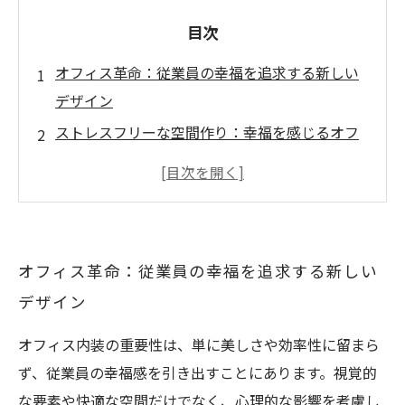
目次
オフィス革命：従業員の幸福を追求する新しい
デザイン
ストレスフリーな空間作り：幸福を感じるオフ
ィスの重要性
モチベーションを高める秘訣：心を豊かにする
内装アイデア
社員の生産性向上のために：快適な仕事環境の
オフィス革命：従業員の幸福を追求する新しい
整え方
デザイン
幸せな職場を築く：成功する企業のオフィスデ
ザイン事例
オフィス内装の重要性は、単に美しさや効率性に留まら
従業員の声を活かす：オフィス内装のデザイン
ず、従業員の幸福感を引き出すことにあります。視覚的
プロセス
な要素や快適な空間だけでなく、心理的な影響を考慮し