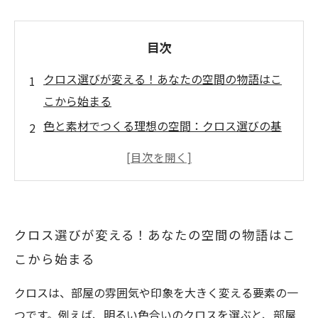
目次
クロス選びが変える！あなたの空間の物語はこ
こから始まる
色と素材でつくる理想の空間：クロス選びの基
本
デザインと機能性を両立させる：失敗しないク
ロス選びのコツ
クロスの選択で生まれる変革：実際の事例を紹
クロス選びが変える！あなたの空間の物語はこ
介
こから始まる
あなたのスタイルを表現するクロス：選び方の
ポイント
クロスは、部屋の雰囲気や印象を大きく変える要素の一
新たな空間を楽しむために！クロス選びの重要
つです。例えば、明るい色合いのクロスを選ぶと、部屋