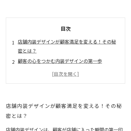
目次
店舗内装デザインが顧客満足を変える！その秘
密とは？
顧客の心をつかむ内装デザインの第一歩
色彩と照明がもたらす顧客体験の向上
レイアウトの工夫でリピート訪問を促進する方
法
成功する店舗作りに不可欠なデザイン要素とは
店舗内装デザインが顧客満足を変える！その秘
実際の事例から学ぶ！エクスペリエンス重視の
密とは？
内装デザイン
店舗内装デザインは、顧客が店舗に入った瞬間の第一印
顧客満足を高めるために知っておきたいデザイ