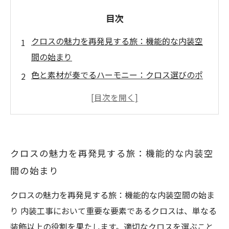
目次
クロスの魅力を再発見する旅：機能的な内装空
間の始まり
色と素材が奏でるハーモニー：クロス選びのポ
イント
内装のためのクロス施工法：プロから学ぶテク
ニック
居住空間を効率化するクロスの使い方：実践ア
クロスの魅力を再発見する旅：機能的な内装空
イデア集
間の始まり
商業施設でのクロス活用法：集客力を向上させ
るデザイン
クロスの魅力を再発見する旅：機能的な内装空間の始ま
最新トレンドに乗る！クロスで作るスタイリッ
り 内装工事において重要な要素であるクロスは、単なる
シュな空間
装飾以上の役割を果たします。適切なクロスを選ぶこと