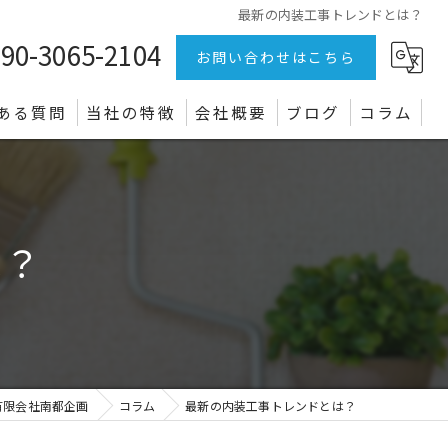
最新の内装工事トレンドとは？
90-3065-2104
お問い合わせはこちら
ある質問
当社の特徴
会社概要
ブログ
コラム
リフォーム
店舗
は？
オフィス
クロス
電気設備
有限会社南都企画
コラム
最新の内装工事トレンドとは？