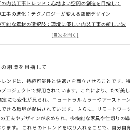
新の内装工事トレンド：心地よい空間の創造を目指して
装工事の進化：テクノロジーが変える空間デザイン
続可能な素材の選択肢：環境に優しい内装工事の新しい波
イフスタイルの変化とリモートワーク：自宅内装の重要性
ライベート空間の充実：最新デザインコンセプトの提案
分に合った内装を作る：最新トレンドを取り入れた快適空
装工事で未来をデザインする：持続可能性と機能性の融合
間の創造を目指して
トレンドは、持続可能性と快適さを両立させることです。
のプロジェクトで採用されています。これにより、ただ美
選定にも変化が見られ、ニュートラルカラーやアーストー
スできる環境が提供されています。 さらに、リモートワー
めの工夫やデザインが求められ、多機能な家具や仕切りの導
なります。 これらのトレンドを取り入れることで、自分自