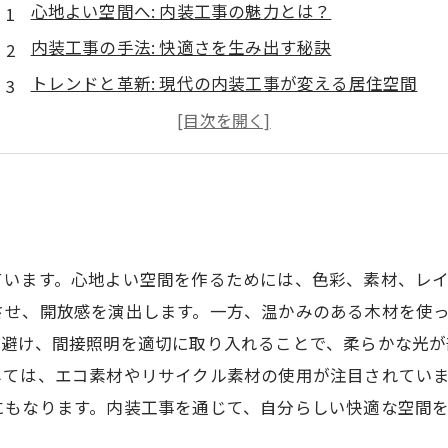
心地よい空間へ: 内装工事の魅力とは？
内装工事の手法: 快適さを生み出す秘訣
トレンドと革新: 現代の内装工事が変える居住空間
実例紹介: 成功する内装工事のポイント
インスピレーションを与える内装デザインのアイデア
快適な住環境を実現するためのカラーと素材選び
理想の空間作り: これからの内装工事の可能性
ています。心地よい空間を作るためには、色彩、素材、レ
させ、開放感を演出します。一方、温かみのある木材を使
を避け、間接照明を適切に取り入れることで、柔らかな光
しては、エコ素材やリサイクル素材の使用が注目されてい
にもなります。内装工事を通じて、自分らしい快適な空間