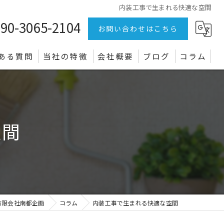
内装工事で生まれる快適な空間
90-3065-2104
お問い合わせはこちら
ある質問
当社の特徴
会社概要
ブログ
コラム
リフォーム
店舗
空間
オフィス
クロス
電気設備
有限会社南都企画
コラム
内装工事で生まれる快適な空間