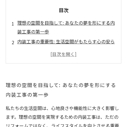
目次
理想の空間を目指して: あなたの夢を形にする内
装工事の第一歩
内装工事の重要性: 生活空間がもたらす心の安ら
ぎ
トレンドを押さえた内装デザインの選び方: スペ
ースを最大限に活用するテクニック
素材と色彩の選び方: 理想の空間実現に向けたコ
理想の空間を目指して: あなたの夢を形にする
ミュニケーション
内装工事の第一歩
成功する内装工事の秘訣: 失敗を避けるための重
要ポイント
私たちの生活空間は、心地良さや機能性に大きく影響し
満足のいく内装工事プロジェクト: ステップバイ
ます。理想の空間を実現するための内装工事は、ただの
ステップガイド
リフォームではなく、ライフスタイルを向上させる重要