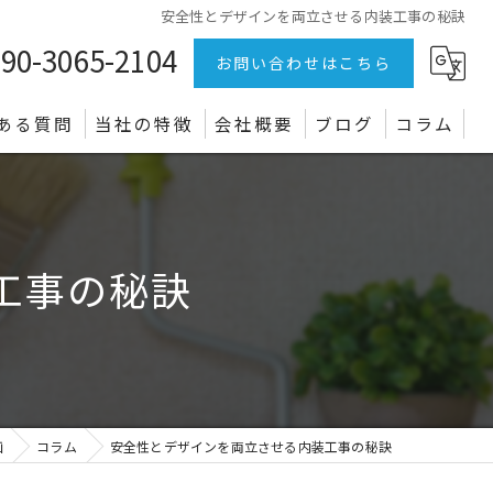
安全性とデザインを両立させる内装工事の秘訣
90-3065-2104
お問い合わせはこちら
ある質問
当社の特徴
会社概要
ブログ
コラム
リフォーム
店舗
工事の秘訣
オフィス
クロス
電気設備
画
コラム
安全性とデザインを両立させる内装工事の秘訣