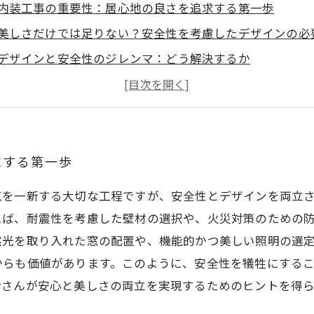
内装工事の重要性：居心地の良さを追求する第一歩
美しさだけでは足りない？安全性を考慮したデザインの必
デザインと安全性のジレンマ：どう解決するか
成功事例に学ぶ！安全性とデザインを両立させた内装工事
内装工事の未来：安心・安全な空間をモットーにする
内装工事の秘訣：安全基準をクリアするためのポイント
あなたの家も守れる！デザインと安全性を両立させる方法
求する第一歩
気を一新する大切な工程ですが、安全性とデザインを両立
えば、耐震性を考慮した壁材の選択や、火災対策のための
然光を取り入れた窓の配置や、機能的かつ美しい照明の選
からも価値があります。このように、安全性を犠牲にする
皆さんが安心と美しさの両立を実現するためのヒントを得