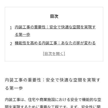
目次
内装工事の重要性：安全で快適な空間を実現す
る第一歩
機能性を高める内装工事：あなたの家が変わる
瞬間
防火対策と耐震性：内装工事が提供する安心の
設計
バリアフリー設計のメリット：すべての人が利
内装工事の重要性：安全で快適な空間を実現す
用しやすい空間へ
る第一歩
内装工事で生まれる新たな暮らし：実用性と美
しさの調和
内装工事は、住宅や商業施設における安全で機能的な空
成功事例紹介：内装工事で変わった現場の実態
間を実現するために重要な工程です。まず、安全性に関