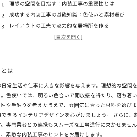
理想の空間を目指す！内装工事の重要性とは
成功する内装工事の基礎知識：色使いと素材選び
レイアウトの工夫で魅力的な居場所を作る
施主とのコミュニケーションが工事成功の鍵
専門業者との連携を強化し、理想の空間を実現しよう
計画から実行へ：内装工事成功のステップ
理想的な空間を手に入れるための実践的ヒント
性とは
の日常生活や仕事に大きな影響を与えます。理想的な空間
す。色使いでは、明るい色合いで開放感を得たり、落ち着
久性や手触りを考えたうえで、雰囲気に合った材料を選び
用できるインテリアデザインを心がけましょう。 さらに、
す。専門業者との連携もスムーズな工事進行に欠かせませ
て、素敵な内装工事のヒントをお届けします。