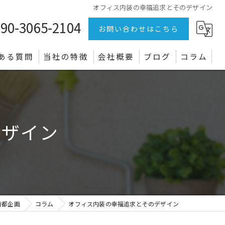
オフィス内装の幸福追求とそのデザイン
90-3065-2104
お問い合わせはこちら
ある質問
当社の特徴
会社概要
ブログ
コラム
リフォーム
店舗
デザイン
オフィス
クロス
電気設備
南都企画
コラム
オフィス内装の幸福追求とそのデザイン