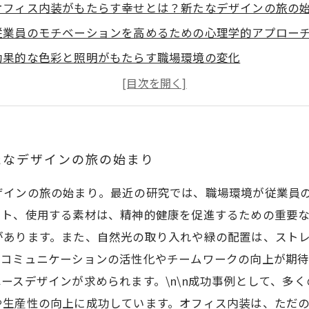
オフィス内装がもたらす幸せとは？新たなデザインの旅の
従業員のモチベーションを高めるための心理学的アプロー
効果的な色彩と照明がもたらす職場環境の変化
成功事例から学ぶ、最適なレイアウトと素材選びの重要性
幸福感をデザインに反映させるための具体的な方法
美しさと快適さを両立させたオフィス内装の実際の効果
幸福追求が企業文化を変える！未来のオフィスに向けて
たなデザインの旅の始まり
ザインの旅の始まり。最近の研究では、職場環境が従業員
ウト、使用する素材は、精神的健康を促進するための重要
あります。また、自然光の取り入れや緑の配置は、ストレス
、コミュニケーションの活性化やチームワークの向上が期
ースデザインが求められます。\n\n成功事例として、多
や生産性の向上に成功しています。オフィス内装は、ただ