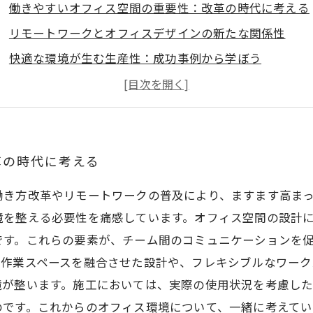
働きやすいオフィス空間の重要性：改革の時代に考える
リモートワークとオフィスデザインの新たな関係性
快適な環境が生む生産性：成功事例から学ぼう
チームのコミュニケーションを促進するデザイン要素
働きやすい職場の実現に向けた基本ポイント
内装工事のプロセス：理想のオフィス作りをサポート
これからの時代にふさわしいオフィス空間を共に考えよ
革の時代に考える
働き方改革やリモートワークの普及により、ますます高ま
境を整える必要性を痛感しています。オフィス空間の設計
です。これらの要素が、チーム間のコミュニケーションを
と作業スペースを融合させた設計や、フレキシブルなワーク
境が整います。施工においては、実際の使用状況を考慮し
のです。これからのオフィス環境について、一緒に考えてい